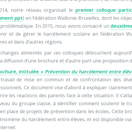
014, notre réseau organisait le
premier colloque parti
ument ppt
) en Fédération Wallonie-Bruxelles, dont les object
 problématique. En 2015, nous avons consacré un
deuxième
nir et de gérer le harcèlement scolaire en Fédération Wa
res et dans d’autres régions.
échanges alimentés par ces colloques débouchent aujourd
la diffusion d’une brochure et d’autre part une proposition 
rochure, intitulée «
Prévention du harcèlement entre élèves
 travail de mise en commun et de confrontation des div
ssionnels. Ce document vise d’abord à expliquer clairement 
rire les réactions des parents face à cette situation. Il s’a
veau du groupe-classe, à identifier comment soutenir le trav
en place de projets de prévention dans les écoles. Cette br
énomène du harcèlement entre élèves, et est disponible vi
internet.