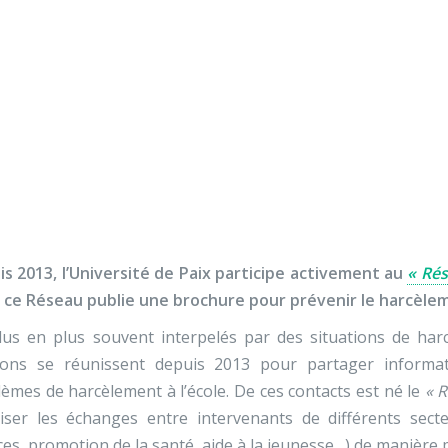
Nos activités
Programmes jeunesse
Ressources
Nos activités
Programmes jeunesse
 contre le harcèlement 
Ressources
À propos
Contact
Nous soutenir
s 2013, l’Université de Paix participe activement au
« Ré
 ce Réseau publie une brochure pour prévenir le harcèleme
us en plus souvent interpelés par des situations de harc
zons se réunissent depuis 2013 pour partager informati
èmes de harcèlement à l’école. De ces contacts est né le
« 
riser les échanges entre intervenants de différents sect
es, promotion de la santé, aide à la jeunesse…) de manière p