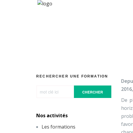
Brochure
RECHERCHER UNE FORMATION
Depui
2016,
CHERCHER
De pl
hori
Nos activités
probl
favo
Les formations
chanc