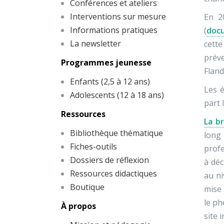
Conférences et ateliers
Interventions sur mesure
En 2
Informations pratiques
(
doc
La newsletter
cette
préve
Programmes jeunesse
Fland
Enfants (2,5 à 12 ans)
Les 
Adolescents (12 à 18 ans)
part 
Ressources
La b
Bibliothèque thématique
long
Fiches-outils
profe
Dossiers de réflexion
à déc
Ressources didactiques
au ni
Boutique
mise 
le ph
À propos
site 