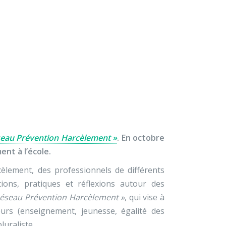
×
À propos
Contact
Nous soutenir
à l’école
seau Prévention Harcèlement »
. En octobre
nt à l’école.
èlement, des professionnels de différents
ons, pratiques et réflexions autour des
Réseau Prévention Harcèlement »
, qui vise à
eurs (enseignement, jeunesse, égalité des
luraliste.