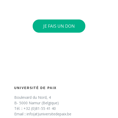
plus, nous vous envoyons une attestation fiscale.
JE FAIS UN DON
UNIVERSITÉ DE PAIX
Boulevard du Nord, 4
B- 5000 Namur (Belgique)
Tél.
:
+32 (0)81-55 41 40
Email
:
info(at)universitedepaix.be