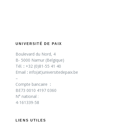
UNIVERSITÉ DE PAIX
Boulevard du Nord, 4
B- 5000 Namur (Belgique)
Tél.
:
+32 (0)81-55 41 40
Email
:
info(at)universitedepaix.be
–
Compte bancaire
:
BE73 0010 4197 0360
N° national :
4-161339-58
LIENS UTILES