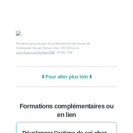
Formation gratuite pour les professionnels de l’accueil de
l'enfance de l’Accueil Temps Libre - ATL (3-12 ans) –
inscription via le bulletin ONE
– 02 542 13 90
⬇️ Pour aller plus loin ⬇️
Formations complémentaires ou
en lien
Développer l'estime de soi chez