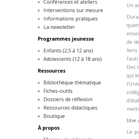
Conférences et ateliers
Un ar
Interventions sur mesure
Dura
Informations pratiques
quatr
La newsletter
ensei
Programmes jeunesse
de de
liens
Enfants (2,5 à 12 ans)
l’aut
Adolescents (12 à 18 ans)
Des l
Ressources
qui l
Bibliothèque thématique
l’Uni
Fiches-outils
coll
Dossiers de réflexion
d’éta
Ressources didactiques
mettr
Boutique
Une 
À propos
Le pr