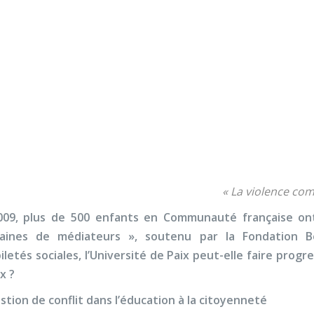
Nos activités
Programmes jeunesse
Ressources
Nos activités
Programmes jeunesse
ion de conflit et citoye
Ressources
À propos
Contact
Nous soutenir
« La violence com
009, plus de 500 enfants en Communauté française on
aines de médiateurs », soutenu par la Fondation B
iletés sociales, l’Université de Paix peut-elle faire prog
ix ?
stion de conflit dans l’éducation à la citoyenneté