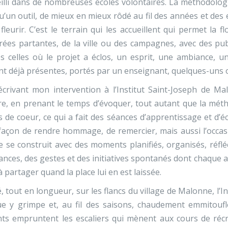
illi dans de nombreuses écoles volontaires. La méthodologie
u’un outil, de mieux en mieux rôdé au fil des années et des 
 fleurir. C’est le terrain qui les accueillent qui permet la
rées partantes, de la ville ou des campagnes, avec des publi
s celles où le projet a éclos, un esprit, une ambiance, un
nt déjà présentes, portés par un enseignant, quelques-uns 
crivant mon intervention à l’Institut Saint-Joseph de Mal
re, en prenant le temps d’évoquer, tout autant que la mét
 de coeur, ce qui a fait des séances d’apprentissage et d’
açon de rendre hommage, de remercier, mais aussi l’occas
le se construit avec des moments planifiés, organisés, réfl
nces, des gestes et des initiatives spontanés dont chaque a
à partager quand la place lui en est laissée.
, tout en longueur, sur les flancs du village de Malonne, l’I
ue y grimpe et, au fil des saisons, chaudement emmitoufl
ts empruntent les escaliers qui mènent aux cours de récr