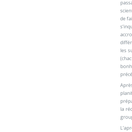
passa
scien
de fa
s’inq
accro
diffé
les s
(cha
bonho
précé
Aprè
plan
prépa
la ré
group
L’ap