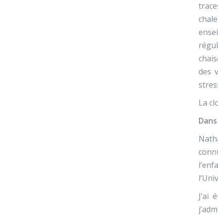
trac
chale
ensei
régu
chais
des 
stres
La cl
Dans 
Natha
conn
l’enf
l’Uni
J’ai
j’adm