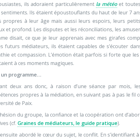
usiastes, ils adoraient particulièrement
la météo
et toutes
 sentiments. Ils étaient époustouflants du haut de leur 7 an
 propres à leur âge mais aussi leurs espoirs, leurs petit
ux et profond. Les disputes et les réconciliations, les amuse
e disait, ce que je leur apprenais avec mes girafes compl
s futurs médiateurs, ils étaient capables de s’écouter dan
hie et compassion. L’émotion était parfois si forte que le
taient à ces moments magiques.
 un programme…
ant deux ans donc, à raison d’une séance par mois, les
tences propres à la médiation, en suivant pas à pas le fil
versité de Paix.
hésion du groupe, la confiance et la coopération ont d’abord 
ives (cf.
Graines de médiateurs, le guide pratique
).
ensuite abordé le cœur du sujet, le conflit. En s’identifian