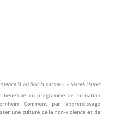
×
À propos
Contact
Nous soutenir
nneté
mence là où finit la parole ». – Marek Halter
t bénéficié du programme de formation
ernheim. Comment, par l’apprentissage
resser une culture de la non-violence et de