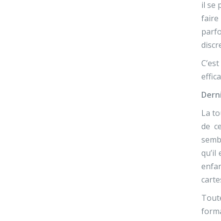
il se
faire
parfo
discr
C’est
effic
Dern
La to
de ce
sembl
qu’il
enfan
carte
Toute
forma