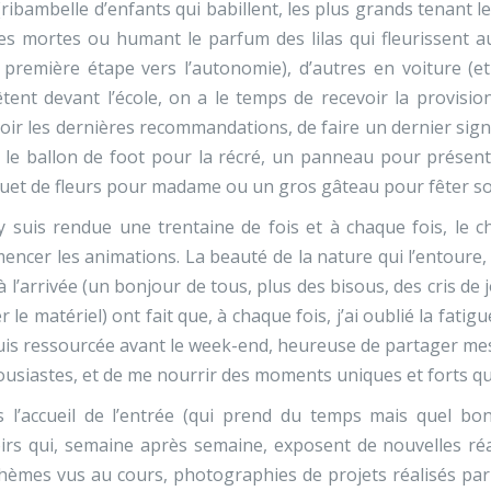
(ribambelle d’enfants qui babillent, les plus grands tenant le
les mortes ou humant le parfum des lilas qui fleurissent au
 première étape vers l’autonomie), d’autres en voiture (et
êtent devant l’école, on a le temps de recevoir la provisi
oir les dernières recommandations, de faire un dernier signe
 le ballon de foot pour la récré, un panneau pour présente
et de fleurs pour madame ou un gros gâteau pour fêter so
y suis rendue une trentaine de fois et à chaque fois, le
ncer les animations. La beauté de la nature qui l’entoure, la
à l’arrivée (un bonjour de tous, plus des bisous, des cris d
r le matériel) ont fait que, à chaque fois, j’ai oublié la fati
is ressourcée avant le week-end, heureuse de partager mes
usiastes, et de me nourrir des moments uniques et forts qu
 l’accueil de l’entrée (qui prend du temps mais quel bon
irs qui, semaine après semaine, exposent de nouvelles réa
hèmes vus au cours, photographies de projets réalisés par la