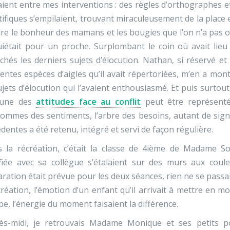
ient entre mes interventions : des règles d’orthographes et
tifiques s’empilaient, trouvant miraculeusement de la place
ire le bonheur des mamans et les bougies que l’on n’a pas o
uiétait pour un proche. Surplombant le coin où avait lieu
chés les derniers sujets d’élocution. Nathan, si réservé et
rentes espèces d’aigles qu’il avait répertoriées, m’en a mon
ujets d’élocution qui l’avaient enthousiasmé. Et puis surtou
cune des
attitudes face au conflit
peut être représenté
mmes des sentiments, l’arbre des besoins, autant de signe
dentes a été retenu, intégré et servi de façon régulière.
s la récréation, c’était la classe de 4ième de Madame 
ifiée avec sa collègue s’étalaient sur des murs aux cou
ration était prévue pour les deux séances, rien ne se passait
création, l’émotion d’un enfant qu’il arrivait à mettre en m
e, l’énergie du moment faisaient la différence.
rès-midi, je retrouvais Madame Monique et ses petits p