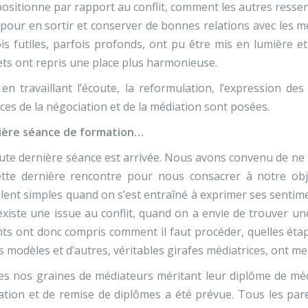
 positionne par rapport au conflit, comment les autres resse
 pour en sortir et conserver de bonnes relations avec les me
is futiles, parfois profonds, ont pu être mis en lumière 
ets ont repris une place plus harmonieuse.
 en travaillant l’écoute, la reformulation, l’expression 
aces de la négociation et de la médiation sont posées.
ière séance de formation…
ute dernière séance est arrivée. Nous avons convenu de ne p
tte dernière rencontre pour nous consacrer à notre objec
ent simples quand on s’est entraîné à exprimer ses sentim
 existe une issue au conflit, quand on a envie de trouver u
ts ont donc compris comment il faut procéder, quelles étape
s modèles et d’autres, véritables girafes médiatrices, ont mené
s nos graines de médiateurs méritant leur diplôme de méd
tion et de remise de diplômes a été prévue. Tous les par