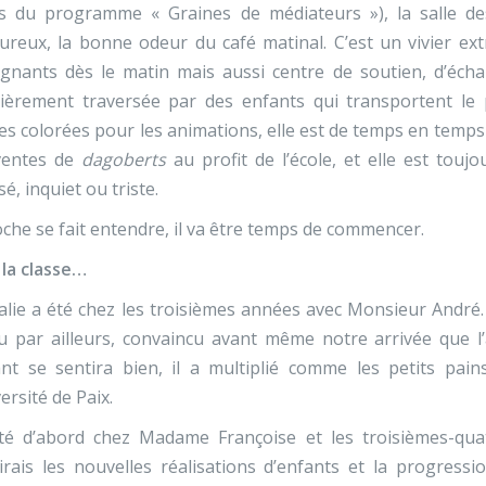
es du programme « Graines de médiateurs »), la salle de
ureux, la bonne odeur du café matinal. C’est un vivier extr
gnants dès le matin mais aussi centre de soutien, d’écha
lièrement traversée par des enfants qui transportent le 
es colorées pour les animations, elle est de temps en temps
ventes de
dagoberts
au profit de l’école, et elle est touj
sé, inquiet ou triste.
oche se fait entendre, il va être temps de commencer.
la classe…
lie a été chez les troisièmes années avec Monsieur André. 
u par ailleurs, convaincu avant même notre arrivée que l
ant se sentira bien, il a multiplié comme les petits pai
versité de Paix.
 été d’abord chez Madame Françoise et les troisièmes-qu
irais les nouvelles réalisations d’enfants et la progres