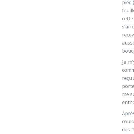
pied 
feuil
cette
s’arr
recev
aussi
bouqu
Je m’
comme
reçu 
porte
me su
entho
Après
coulo
des t