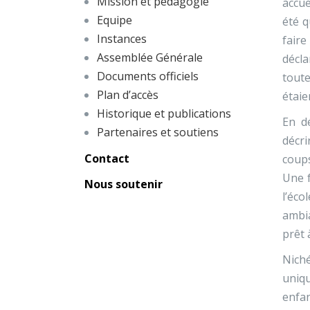
Mission et pédagogie
accue
Equipe
été q
Instances
faire
Assemblée Générale
décla
Documents officiels
toute
Plan d’accès
étaie
Historique et publications
En dé
Partenaires et soutiens
décri
Contact
coups
Une f
Nous soutenir
l’éco
ambia
prêt 
Niché
uniq
enfan