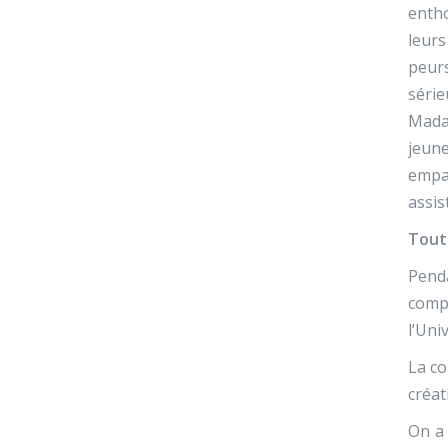
entho
leurs
peurs
série
Madam
jeune
empat
assis
Tout
Pend
compé
l’Uni
La co
créat
On a 