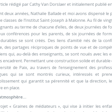
ticle rédigé par Cathy Van Dorslaer et initialement publié en
nt deux années, Nathalie Ballade et moi avons dispensé l
e classes de l’Institut Saint-Joseph à Malonne. Au fil de vin
gnants au terme de chacune d’elles, de deux journées de f
ux conférences pour les parents, de six journées de form
 durables se sont créés. Des liens d’amitié nés de la co
re, des partages réciproques de points de vue et de compéte
iens qui, au-delà des enseignants, se sont noués avec les en
es encadrent. Permettant une construction solide et durable 
versité de Paix, au travers de l’enseignement des profes
ègues qui se sont montrés curieux, intéressés et prene
blissement qui garantit sa pérennité et que la direction, 
e en place.
atmosphère…
ojet « Graines de médiateurs », qui vise à initier les enfan