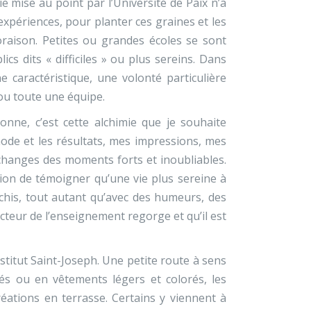
 mise au point par l’Université de Paix n’a
expériences, pour planter ces graines et les
 floraison. Petites ou grandes écoles se sont
cs dits « difficiles » ou plus sereins. Dans
e caractéristique, une volonté particulière
ou toute une équipe.
onne, c’est cette alchimie que je souhaite
hode et les résultats, mes impressions, mes
échanges des moments forts et inoubliables.
ion de témoigner qu’une vie plus sereine à
échis, tout autant qu’avec des humeurs, des
cteur de l’enseignement regorge et qu’il est
nstitut Saint-Joseph. Une petite route à sens
és ou en vêtements légers et colorés, les
éations en terrasse. Certains y viennent à