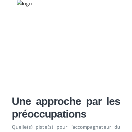
×
Nos activités
Programmes jeunesse
Ressources
La résistance au
À propos
changement
Contact
Nous soutenir
Une approche par les
préoccupations
Quelle(s) piste(s) pour l’accompagnateur du