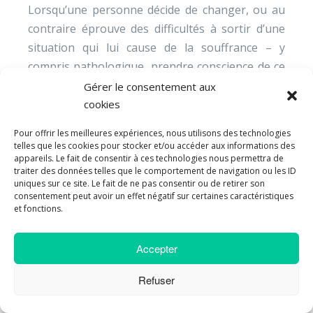
Lorsqu’une personne décide de changer, ou au
contraire éprouve des difficultés à sortir d’une
situation qui lui cause de la souffrance – y
compris pathologique, prendre conscience de ce
qui lui procure ou non du plaisir dans la situation
Gérer le consentement aux
actuelle ou imagée est un postulat de travail très
cookies
fécond.
Pour offrir les meilleures expériences, nous utilisons des technologies
telles que les cookies pour stocker et/ou accéder aux informations des
Mettre dans une
appareils. Le fait de consentir à ces technologies nous permettra de
traiter des données telles que le comportement de navigation ou les ID
posture d’acteur par
uniques sur ce site. Le fait de ne pas consentir ou de retirer son
consentement peut avoir un effet négatif sur certaines caractéristiques
rapport au
et fonctions.
changement
Accepter
Les personnes ne sont pas toujours en demande
Refuser
active de changement. Un participant à une