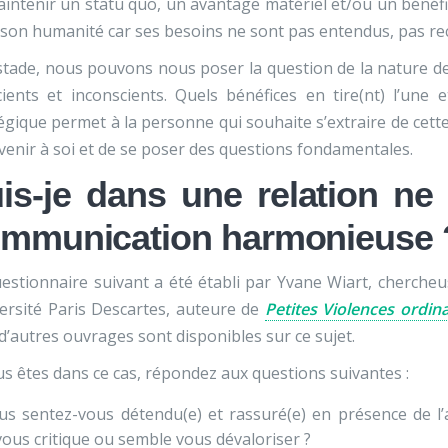
intenir un statu quo, un avantage matériel et/ou un bénéf
son humanité car ses besoins ne sont pas entendus, pas re
stade, nous pouvons nous poser la question de la nature de l
ients et inconscients. Quels bénéfices en tire(nt) l’une
égique permet à la personne qui souhaite s’extraire de cette 
venir à soi et de se poser des questions fondamentales.
is-je dans une relation ne
mmunication harmonieuse 
estionnaire suivant a été établi par Yvane Wiart, chercheu
versité Paris Descartes, auteure de
Petites Violences ordin
d’autres ouvrages sont disponibles sur ce sujet.
us êtes dans ce cas, répondez aux questions suivantes :
us sentez-vous détendu(e) et rassuré(e) en présence de 
 vous critique ou semble vous dévaloriser ?