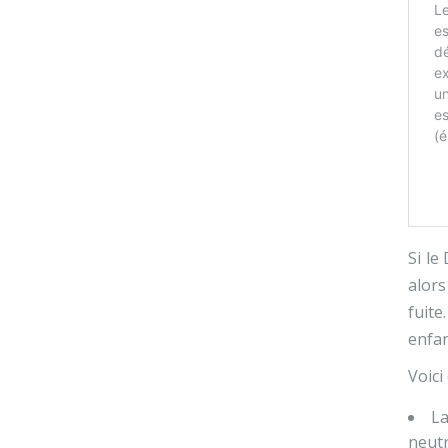
Si le
alors
fuite
enfan
Voici
L
neutr