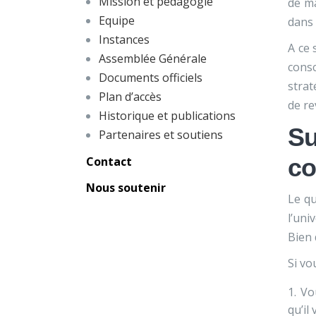
Mission et pédagogie
de ma
Equipe
dans 
Instances
A ce 
Assemblée Générale
consc
Documents officiels
strat
Plan d’accès
de re
Historique et publications
Su
Partenaires et soutiens
co
Contact
Nous soutenir
Le qu
l’uni
Bien 
Si vo
Vo
qu’il