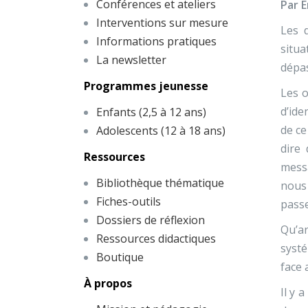
Conférences et ateliers
Par E
Interventions sur mesure
Les 
Informations pratiques
situa
La newsletter
dépas
Programmes jeunesse
Les o
d’ide
Enfants (2,5 à 12 ans)
de ce
Adolescents (12 à 18 ans)
dire
Ressources
messa
Bibliothèque thématique
nous 
Fiches-outils
passe
Dossiers de réflexion
Qu’ar
Ressources didactiques
systé
Boutique
face 
À propos
Il y 