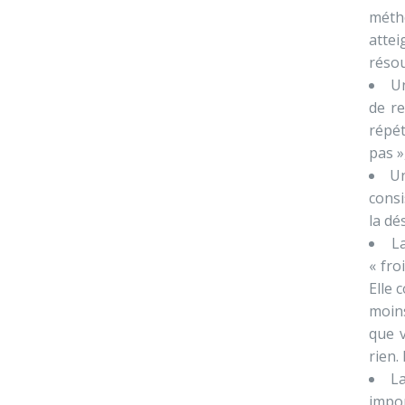
métho
attei
résou
Un
de r
répét
pas »,
U
consi
la dé
L
« fro
Elle 
moins
que v
rien.
L
impor