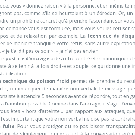
de, vous « donnez raison » à la personne, et en même tem
gnent pas, comme s’ils se heurtaient à un édredon. Or, u
dre un problème concret qu’à prendre l’ascendant sur vous
e demande vous est formulée, mais vous voulez refuser ca
epos et de relaxation par exemple. La
technique du disqu
er de manière tranquille votre refus, sans autre explication,
 « je t’ai dit pas ce soir », « je n’ai pas envie ».
ne
posture d’ancrage
aide à être centré et communiquer de 
ste à se tenir à la fois droit-e et souple, ce qui donne une i
stabilisation.
a
technique du poisson froid
permet de prendre du recul,
id », communiquer de manière non-verbale le message que 
consiste à attendre 5 secondes avant de répondre, tout en g
 d’émotion possible. Comme dans l’ancrage, il s’agit d’envo
ous êtes « hors d’atteinte » par rapport aux attaques, que
 Il est important que votre non verbal ne dise pas le contrai
a
fuite
. Pour vous protéger ou ne pas laisser transparaîtr
tant de simplement couper court à la conversation et/ou 