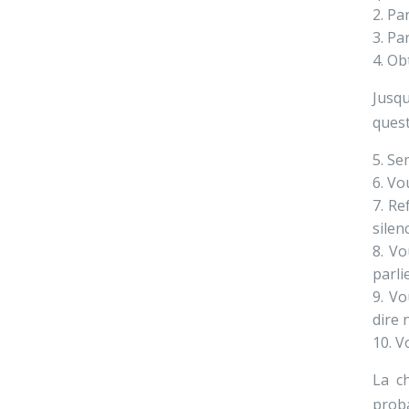
Par
Par
Obt
Jusq
quest
Sem
Vou
Ref
silen
Vo
parli
Vo
dire 
Vo
La c
proba