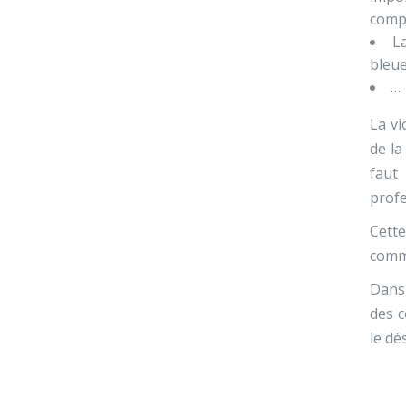
compo
L
bleue
…
La vi
de la
faut
profe
Cette
comm
Dans 
des c
le dé