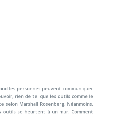
×
À propos
Contact
Nous soutenir
dinaire
 quand les personnes peuvent communiquer
voir, rien de tel que les outils comme le
te selon Marshall Rosenberg. Néanmoins,
es outils se heurtent à un mur. Comment