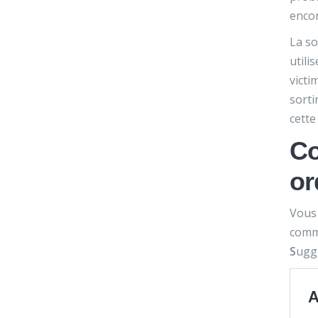
encor
La so
utili
victi
sorti
cette
Co
or
Vous 
comm
S
ugge