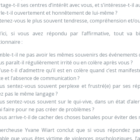
tage-t-il ses centres d’intérêt avec vous, et s’intéresse-t-il a
le-t-il ouvertement et honnêtement de lui-même ?
enez-vous le plus souvent tendresse, compréhension et/ou 
u’ici, si vous avez répondu par l’affirmative, tout va b
ionnaire :
ble-t-il ne pas avoir les mêmes souvenirs des événements
s paraît-il régulièrement irrité ou en colère après vous ?
use-t-il d’admettre qu’il est en colère quand c’est manifest
ce et l’absence de communication ?
us sentez-vous souvent perplexe et frustré(e) par ses ré
ez pas le même langage ?
us sentez-vous souvent sur le qui-vive, dans un état d’ale
ni faire pour ne pas créer de problèmes ?
us arrive-t-il de cacher des choses banales pour éviter des 
hercheuse Yvane Wiart conclut que si vous répondez par l
ble que vous êtes victime de violences psychologiques, l