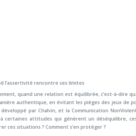
Nos activités
Programmes jeunesse
Ressources
Nos activités
Programmes jeunesse
lence psychologique or
Ressources
À propos
Contact
Nous soutenir
 l’assertivité rencontre ses limites
lement, quand une relation est équilibrée, c’est-à-dire
nière authentique, en évitant les pièges des jeux de pou
 développé par Chalvin, et la Communication NonViolen
 à certaines attitudes qui génèrent un déséquilibre, c
rer ces situations ? Comment s‘en protéger ?