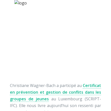
×
Nos activités
Programmes jeunesse
Ressources
Le témoignage de
À propos
Christiane, au
Contact
Luxembourg
Nous soutenir
Christiane Wagner-Bach a participé au
Certificat
en prévention et gestion de conflits dans les
groupes de jeunes
au Luxembourg (SCRIPT-
IFC). Elle nous livre aujourd’hui son ressenti par