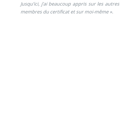
Jusqu’ici, j’ai beaucoup appris sur les autres
membres du certificat et sur moi-même ».
Envie de soutenir nos
actions ?
Vos dons nous permettent de mener des actions
éducatives au quotidien sur le terrain et auprès des
jeunes pour diminuer la violence et développer des
comportements autonomes, responsables et