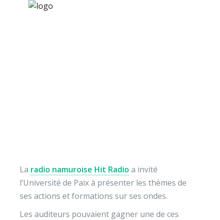
×
Nos activités
Programmes jeunesse
Ressources
L’Université de Paix
À propos
invitée par Hit Radio
Contact
Nous soutenir
La
radio namuroise Hit Radio
a invité
l’Université de Paix à présenter les thèmes de
ses actions et formations sur ses ondes.
Les auditeurs pouvaient gagner une de ces