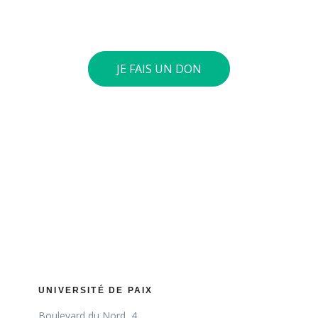
euros ou plus, nous vous envoyons une attestation
fiscale.
JE FAIS UN DON
UNIVERSITÉ DE PAIX
Boulevard du Nord, 4