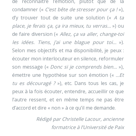
de reconnaître l’émotion, plutôt que de la
condamner («
C’est bête de stresser pour ça !
»),
d’y trouver tout de suite une solution («
A ta
place, je ferais ça, ça ira mieux, tu verras…
») ou
de faire diversion («
Allez, ça va aller, change-toi
les idées. Tiens, j’ai une blague pour toi…
»).
Selon mes objectifs et ma disponibilité, je peux :
écouter mon interlocuteur en silence, reformuler
son message («
Donc si je comprends bien…
»),
émettre une hypothèse sur son émotion («
…Et
tu es découragé ?
»), etc. Dans tous les cas, je
peux à la fois écouter, entendre, accueillir ce que
l’autre ressent, et en même temps ne pas être
d’accord et dire « non » à ce qu’il me demande.
Rédigé par Christelle Lacour, ancienne
formatrice à l’Université de Paix