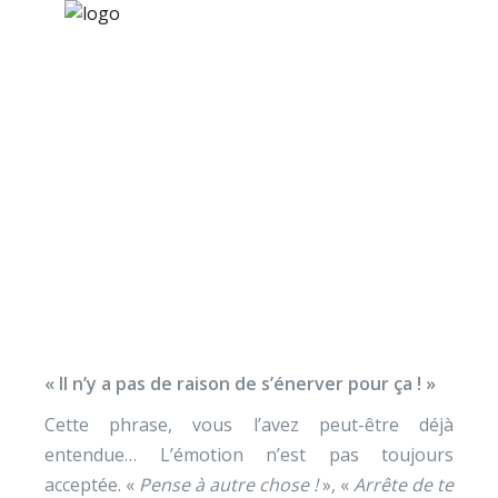
×
Nos activités
Programmes jeunesse
Ressources
Que faire avec les
À propos
émotions ?
Contact
Nous soutenir
« Il n’y a pas de raison de s’énerver pour ça ! »
Cette phrase, vous l’avez peut-être déjà
entendue… L’émotion n’est pas toujours
acceptée. «
Pense à autre chose !
», «
Arrête de te