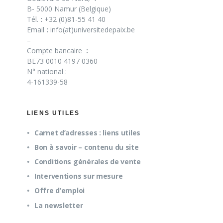
B- 5000 Namur (Belgique)
Tél.
:
+32 (0)81-55 41 40
Email
:
info(at)universitedepaix.be
–
Compte bancaire
:
BE73 0010 4197 0360
N° national :
4-161339-58
LIENS UTILES
Carnet d’adresses : liens utiles
Bon à savoir – contenu du site
Conditions générales de vente
Interventions sur mesure
Offre d’emploi
La newsletter