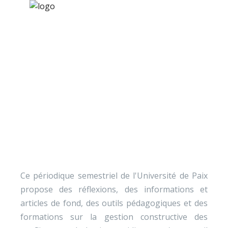
×
Nos activités
Programmes jeunesse
Ressources
Périodique semestriel
À propos
Contact
Nous soutenir
Ce périodique semestriel de l'Université de Paix
propose des réflexions, des informations et
articles de fond, des outils pédagogiques et des
formations sur la gestion constructive des