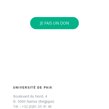
euros ou plus, nous vous envoyons une attestation
fiscale.
JE FAIS UN DON
UNIVERSITÉ DE PAIX
Boulevard du Nord, 4
B- 5000 Namur (Belgique)
Tél.
:
+32 (0)81-55 41 40