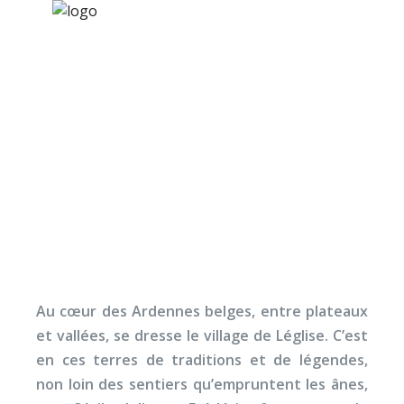
×
Nos activités
Programmes jeunesse
Ressources
Retours du stage de
À propos
Pâques 2009
Contact
Nous soutenir
Au cœur des Ardennes belges, entre plateaux
et vallées, se dresse le village de Léglise. C’est
en ces terres de traditions et de légendes,
non loin des sentiers qu’empruntent les ânes,