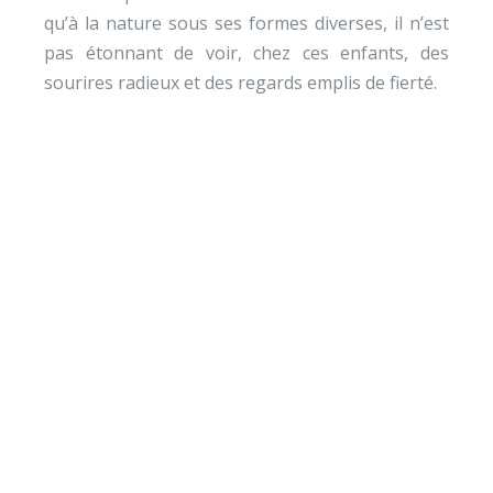
qu’à la nature sous ses formes diverses, il n’est
pas étonnant de voir, chez ces enfants, des
sourires radieux et des regards emplis de fierté.
Envie de soutenir nos
actions ?
Vos dons nous permettent de mener des actions
éducatives au quotidien sur le terrain et auprès des