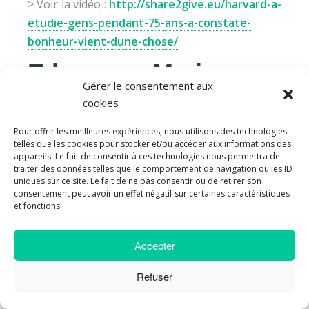
> Voir la vidéo :
http://share2give.eu/harvard-a-
etudie-gens-pendant-75-ans-a-constate-
bonheur-vient-dune-chose/
Edgar Morin :
Gérer le consentement aux
« Eduquer à la paix
cookies
pour résister à l’esprit
Pour offrir les meilleures expériences, nous utilisons des technologies
telles que les cookies pour stocker et/ou accéder aux informations des
de guerre »
appareils. Le fait de consentir à ces technologies nous permettra de
traiter des données telles que le comportement de navigation ou les ID
uniques sur ce site. Le fait de ne pas consentir ou de retirer son
(…) Nous avons pu constater dans l’histoire des
consentement peut avoir un effet négatif sur certaines caractéristiques
et fonctions.
sociétés humaines de multiples irruptions et
manifestations de fanatisme religieux,
Accepter
nationaliste, idéologique. Ma propre vie a pu
faire l’expérience des fanatismes nazis et des
Refuser
fanatismes staliniens. Nous pouvons nous
souvenir des fanatismes maoïstes et de ceux des