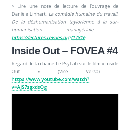
> Lire une note de lecture de l’ouvrage de
Danièle Linhart,
La comédie humaine du travail.
De la déshumanisation taylorienne à la sur-
humanisation managériale :
https://lectures.revues.org/17816
Inside Out – FOVEA #4
Regard de la chaine Le PsyLab sur le film « Inside
Out » (Vice Versa) :
https://www.youtube.com/watch?
v=AjS7sgxdsOg