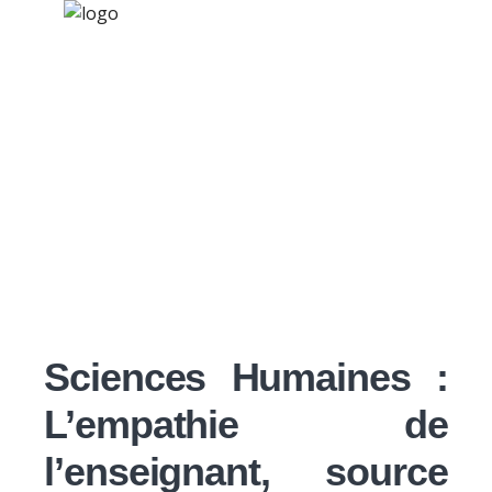
×
Nos activités
Programmes jeunesse
Ressources
Veille documentaire
À propos
2016
Contact
Nous soutenir
Sciences Humaines :
L’empathie de
l’enseignant, source