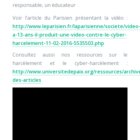
responsable, un éducateur
Voir l’article du Parisien présentant la vidéo :
http://www.leparisien.fr/laparisienne/societe/video
a-13-ans-il-produit-une-video-contre-le-cyber-
harcelement-11-02-2016-5535503.php
Consultez aussi nos ressources sur le
harcèlement et le cyber-harcèlement :
http://www.universitedepaix.org/ressources/archiv
des-articles