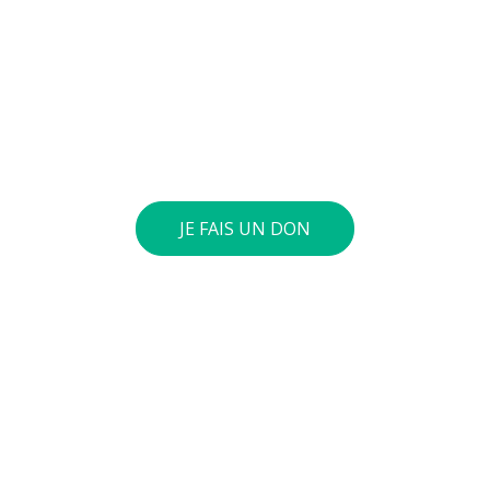
jeunes pour diminuer la violence et développer des
comportements autonomes, responsables et
respectueux. Vous pouvez verser le montant de
votre choix sur notre compte général : BE73 0010
4197 0360. Si le cumul annuel de vos dons atteint 40
euros ou plus, nous vous envoyons une attestation
fiscale.
JE FAIS UN DON