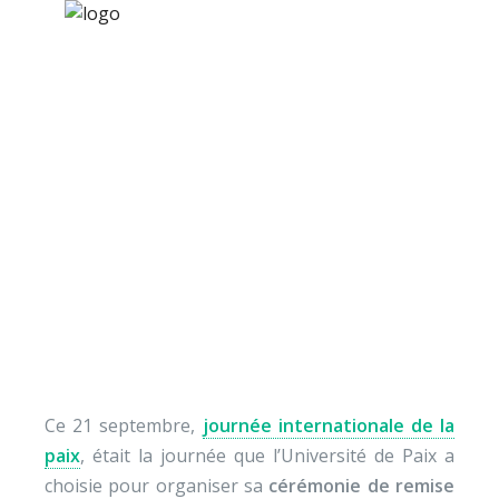
×
Nos activités
Programmes jeunesse
Ressources
Cérémonie de remise
À propos
des Certificats 2011-
Contact
2012
Nous soutenir
Ce 21 septembre,
journée internationale de la
paix
, était la journée que l’Université de Paix a
choisie pour organiser sa
cérémonie de remise