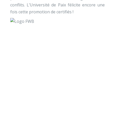
conflits. L’Université de Paix félicite encore une
fois cette promotion de certifiés !
Envie de soutenir nos
actions ?
Vos dons nous permettent de mener des actions
éducatives au quotidien sur le terrain et auprès des