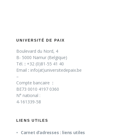
UNIVERSITÉ DE PAIX
Boulevard du Nord, 4
B- 5000 Namur (Belgique)
Tél.
:
+32 (0)81-55 41 40
Email
:
info(at)universitedepaix.be
–
Compte bancaire
:
BE73 0010 4197 0360
N° national :
4-161339-58
LIENS UTILES
Carnet d’adresses : liens utiles