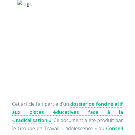
×
Nos activités
Programmes jeunesse
Ressources
La radicalisation (7) :
À propos
Internet et la
Contact
radicalisation
Nous soutenir
Cet article fait partie d’un
dossier de fond relatif
aux pistes éducatives face à la
« radicalisation »
. Ce document a été produit par
le Groupe de Travail « adolescence » du
Conseil