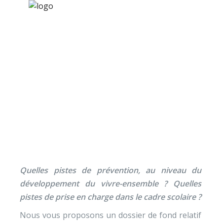
×
Nos activités
Programmes jeunesse
Ressources
La radicalisation :
À propos
quelles pistes
Contact
éducatives ?
Nous soutenir
Quelles pistes de prévention, au niveau du
développement du vivre-ensemble ? Quelles
pistes de prise en charge dans le cadre scolaire ?
Nous vous proposons un dossier de fond relatif