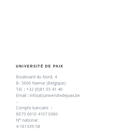
UNIVERSITÉ DE PAIX
Boulevard du Nord, 4
B- 5000 Namur (Belgique)
Tél.
:
+32 (0)81-55 41 40
Email
:
info(at)universitedepaix.be
–
Compte bancaire
:
BE73 0010 4197 0360
N° national :
4-161339-58