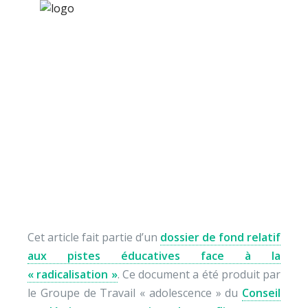
×
Nos activités
Programmes jeunesse
Ressources
Radicalisation (5) : des
À propos
jeunes « désaffiliés »
Contact
Nous soutenir
Cet article fait partie d’un
dossier de fond relatif
aux pistes éducatives face à la
« radicalisation »
. Ce document a été produit par
le Groupe de Travail « adolescence » du
Conseil