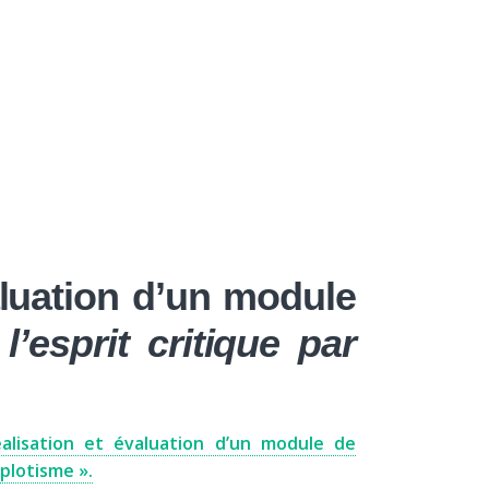
×
À propos
Contact
Nous soutenir
ique
aluation d’un module
’esprit critique par
alisation et évaluation d’un module de
plotisme ».