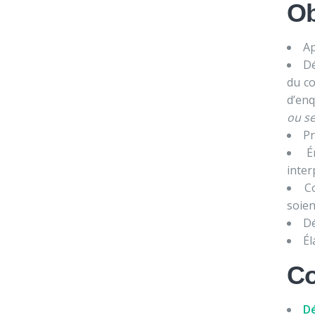
Ob
Ap
Dé
du co
d’enq
ou se
Pr
É
inter
C
soien
Dé
Él
Co
Dé