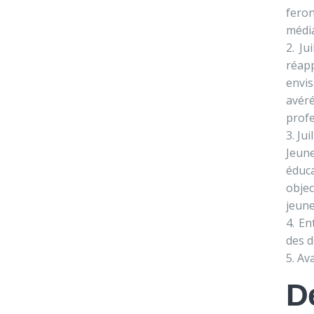
fero
média
Ju
réap
envis
avér
profe
Jui
Jeun
éduca
obje
jeune
En
des d
Ava
D