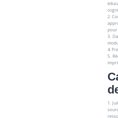
éduc
cogni
Con
appr
pour 
Da
modu
Pre
Ré
impr
C
de
Ju
sour
resso