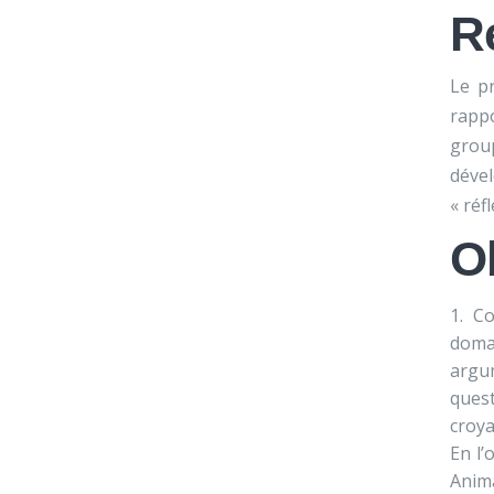
R
Le pr
rappo
group
déve
« réf
Ob
Co
doma
argum
quest
croya
En l’
Anim