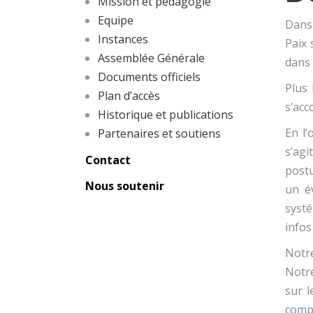
Mission et pédagogie
Equipe
Dans
Instances
Paix 
Assemblée Générale
dans
Documents officiels
Plus 
Plan d’accès
s’acc
Historique et publications
En l’
Partenaires et soutiens
s’agi
Contact
postu
Nous soutenir
un é
systé
infos
Notre
Notre
sur l
comp