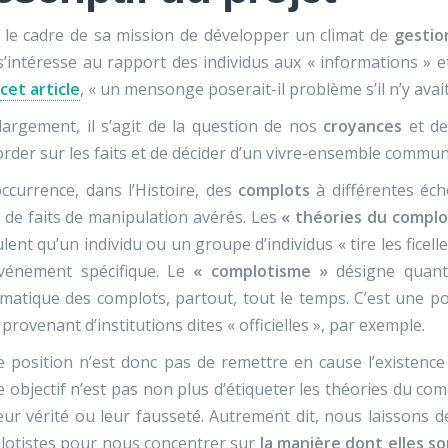
 le cadre de sa mission de développer un climat de
gestio
s’intéresse au rapport des individus aux « informations »
cet article
, « un mensonge poserait-il problème s’il n’y ava
largement, il s’agit de la question de nos
croyances
et de
order sur les faits et de décider d’un vivre-ensemble commun
occurrence, dans l’Histoire, des
complots
à différentes éche
t de faits de manipulation avérés. Les
« théories du complo
lent qu’un individu ou un groupe d’individus « tire les fice
vénement spécifique. Le
« complotisme »
désigne quant à
matique des complots, partout, tout le temps. C’est une p
 provenant d’institutions dites « officielles », par exemple.
 position n’est donc pas de remettre en cause l’existenc
 objectif n’est pas non plus d’étiqueter les théories du c
eur vérité ou leur fausseté. Autrement dit, nous laissons d
lotistes pour nous concentrer sur
la manière dont elles s