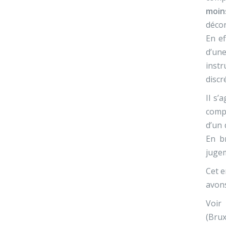
moin
décon
En ef
d’une
instr
discr
Il s’
compl
d’un 
En br
jugem
Cet e
avons
Voir
(Brux