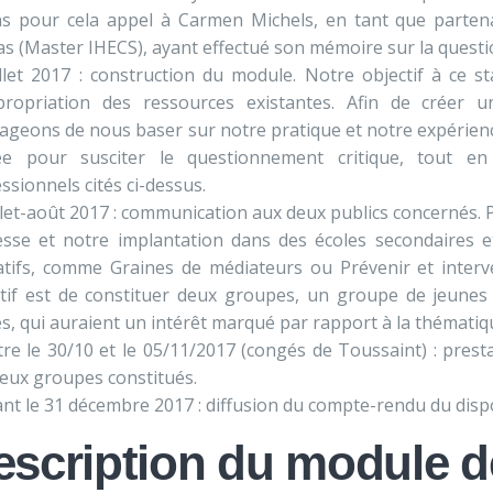
ns pour cela appel à Carmen Michels, en tant que parten
s (Master IHECS), ayant effectué son mémoire sur la questi
illet 2017 : construction du module. Notre objectif à ce st
propriation des ressources existantes. Afin de créer 
ageons de nous baser sur notre pratique et notre expérienc
ée pour susciter le questionnement critique, tout en
ssionnels cités ci-dessus.
llet-août 2017 : communication aux deux publics concernés. 
esse et notre implantation dans des écoles secondaires 
tifs, comme Graines de médiateurs ou Prévenir et interve
ctif est de constituer deux groupes, un groupe de jeunes
s, qui auraient un intérêt marqué par rapport à la thématiq
tre le 30/10 et le 05/11/2017 (congés de Toussaint) : pres
eux groupes constitués.
nt le 31 décembre 2017 : diffusion du compte-rendu du dispo
escription du module d