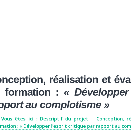
Nos activités
Programmes jeunesse
Ressources
Nos activités
Programmes jeunesse
plotisme et esprit crit
Ressources
À propos
Contact
Nous soutenir
nception, réalisation et év
 formation :
« Développer l
pport au complotisme »
Vous êtes ici :
Descriptif du projet – Conception, ré
mation : « Développer l’esprit critique par rapport au com