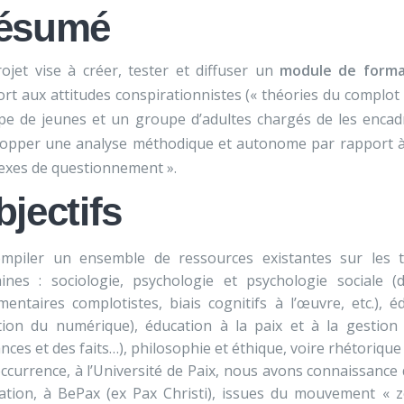
ésumé
ojet vise à créer, tester et diffuser un
module de forma
rt aux attitudes conspirationnistes (« théories du complot 
e de jeunes et un groupe d’adultes chargés de les encadrer
lopper une analyse méthodique et autonome par rapport à
lexes de questionnement ».
jectifs
mpiler un ensemble de ressources existantes sur les th
ines : sociologie, psychologie et psychologie sociale 
entaires complotistes, biais cognitifs à l’œuvre, etc.), 
ion du numérique), éducation à la paix et à la gestion d
nces et des faits…), philosophie et éthique, voire rhétoriqu
occurrence, à l’Université de Paix, nous avons connaissanc
ation, à BePax (ex Pax Christi), issues du mouvement « z