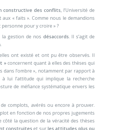
n constructive des conflits
, l’Université de
 et aux « faits ». Comme nous le demandions
it personne pour y croire »
?
 la gestion de nos
désaccords
. Il s’agit de
.
lles ont existé et ont pu être observés. Il
t »
concernent quant à elles des thèses qui
lles dans l’ombre », notamment par rapport à
 lui l’attitude qui implique la recherche
osture de méfiance systématique envers les
e de complots, avérés ou encore à prouver.
omplot en fonction de nos propres jugements
e côté la question de la véracité des thèses
ont construites
et sur
les attitudes plus ou