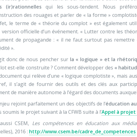
s (ir)rationnelles
qui les sous-tendent. Nous préféro
struction des rouages et parler de « la forme » complotist
fet, le terme de « théorie du complot » est également uti
 version officielle d’un événement. « Lutter contre les théo
ument de propagande : « il ne faut surtout pas remettre e
édité ».
agit donc de nous pencher sur
la « logique » et la rhétor
ot est-elle construite ? Comment développer des
« habitu
document qui relève d’une « logique complotiste », mais aussi
ef, il s’agit de fournir des outils et des clés aux partici
ent de manière autonome à l’égard des documents auxquels
njeu rejoint parfaitement un des objectifs de l’
éducation au
 soumis le projet suivant à la CFWB suite à l’
Appel à projet
 aussi CSEM,
Les compétences en éducation aux médias
elles), 2016 :
http://www.csem.be/cadre_de_competences